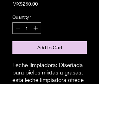
Price
MX$250.00
Quantity
*
Add to Cart
Leche limpiadora: Diseñada
para pieles mixtas a grasas,
esta leche limpiadora ofrece
una limpieza efectiva y
delicada que regula el sebo,
reduce el brillo y mantiene la
hidratación esencial de tu
piel, sin sensación tirante ni
residuos pesados.